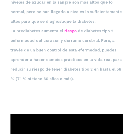
niveles de azúcar en la sangre son más altos que lo
normal, pero no han llegado a niveles lo suficientemente
altos para que se diagnostique la diabetes.
La prediabetes aumenta el
riesgo
de diabetes tipo 2,
enfermedad del corazón y derrame cerebral. Pero, a
través de un buen control de esta efermedad, puedes
aprender a hacer cambios prácticos en la vida real para
reducir su riesgo de tener diabetes tipo 2 en hasta el 58
% (71 % si tiene 60 años o más).