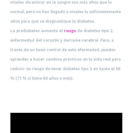
niveles de azúcar en la sangre son más altos que lo
normal, pero no han llegado a niveles lo suficientemente
altos para que se diagnostique la diabetes.
La prediabetes aumenta el
riesgo
de diabetes tipo 2,
enfermedad del corazón y derrame cerebral. Pero, a
través de un buen control de esta efermedad, puedes
aprender a hacer cambios prácticos en la vida real para
reducir su riesgo de tener diabetes tipo 2 en hasta el 58
% (71 % si tiene 60 años o más).